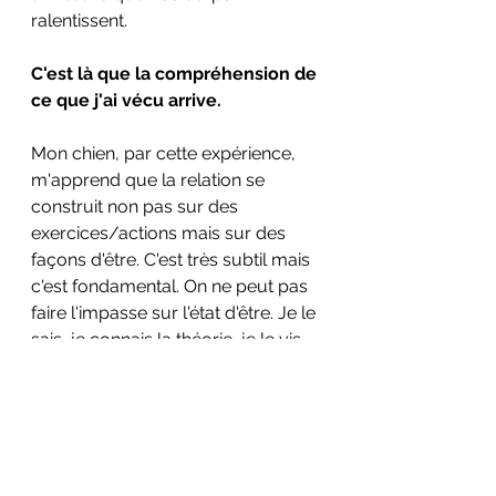
ralentissent.
C'est là que la compréhension de 
ce que j'ai vécu arrive.
Mon chien, par cette expérience, 
m'apprend que la relation se 
construit non pas sur des 
exercices/actions mais sur des 
façons d'être. C'est très subtil mais 
c'est fondamental. On ne peut pas 
faire l'impasse sur l'état d'être. Je le 
sais, je connais la théorie, je le vis 
au quotidien, mais à chaque fois, il 
me montre qu'on peut aller encore 
plus loin dans les subtilités.
Et tous comme avec les chevaux, 