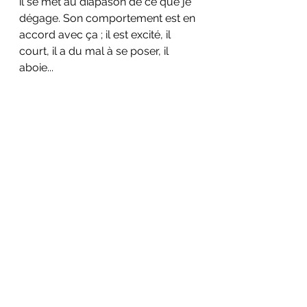
il se met au diapason de ce que je 
dégage. Son comportement est en 
accord avec ça ; il est excité, il 
court, il a du mal à se poser, il 
aboie...