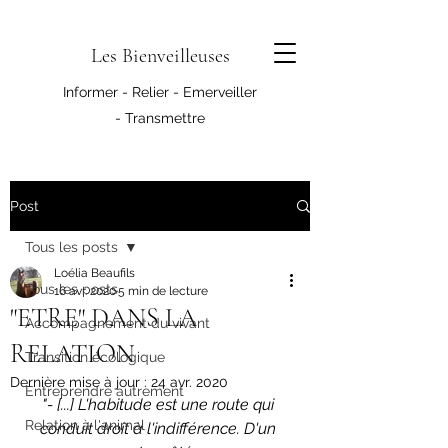
Les Bienveilleuses
Informer - Relier - Emerveiller
- Transmettre
Post
Tous les posts
Loélia Beaufils
Tous les posts
16 avr. 2020
5 min de lecture
"ETRE" DANS LA
Accompagnement du vivant
RELATION
Transition écologique
Dernière mise à jour :
24 avr. 2020
Entreprendre autrement
"- [...] L'habitude est une route qui 
Relation à l'animal
conduit droit à l'indifférence. D'un 