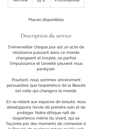
Terminé
T
25 €
Profondeville
e
r
m
Places disponibles
i
n
é
Description du service
S'émerveiller chaque jour est un acte de
résistance puissant dans ce monde
changeant et troublé, où parfois
l’impuissance et l’anxiété peuvent nous
paralyser.
Pourtant, nous sommes sincèrement
persuadées que l’expérience de la Beauté
est celle qui changera le monde.
En se reliant aux espaces de beauté, nous
développons l’envie de prendre soin et de
protéger. Notre éthique naît de
l’expérience même du vivant, qui se
façonne par des moments de connexion à